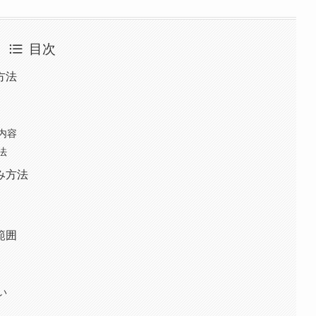
目次
方法
内容
法
み方法
範囲
い