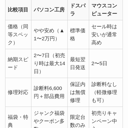
ドスパ
マウスコン
比較項目
パソコン工房
ラ
ピューター
価格（同
セール時は
やや安め（▲
標準価
等スペッ
安いが通常
1〜2万円）
格
ク）
高め
2〜7日（初売
納期スピ
最短翌
り時は最大14
2〜5日
ード
日発送
日）
保証内
診断料なし
診断料6,600
修理対応
は無償
（軽微修理
円＋部品費用
修理
も可）
ジャンク福袋
初売りキャ
福袋・特
限定台
やクーポン多
ンペーン中
典
数のみ