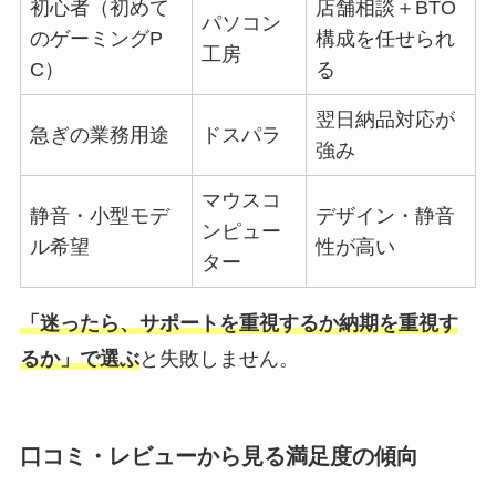
初心者（初めて
店舗相談＋BTO
パソコン
のゲーミングP
構成を任せられ
工房
C）
る
翌日納品対応が
急ぎの業務用途
ドスパラ
強み
マウスコ
静音・小型モデ
デザイン・静音
ンピュー
ル希望
性が高い
ター
「迷ったら、サポートを重視するか納期を重視す
るか」で選ぶ
と失敗しません。
口コミ・レビューから見る満足度の傾向