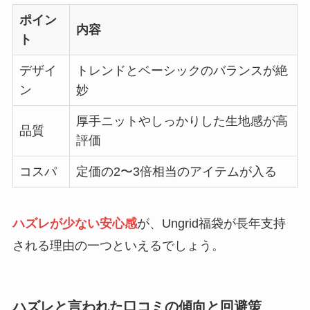
ポイン
内容
ト
デザイ
トレンドとベーシックのバランスが絶
ン
妙
厚手ニットやしっかりした生地感が高
品質
評価
コスパ
定価の2〜3倍相当のアイテムが入る
ハズレが少ない安心感
が、Ungrid福袋が長年支持
される理由の一つといえるでしょう。
ハズレと言われた口コミの傾向と回避策