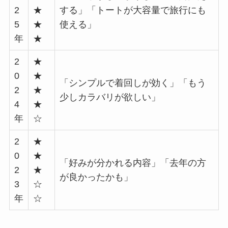
2
★
する」「トートが大容量で旅行にも
5
★
使える」
年
★
2
★
0
★
「シンプルで着回しが効く」「もう
2
★
少しカラバリが欲しい」
4
★
年
☆
2
★
0
★
「好みが分かれる内容」「去年の方
2
★
が良かったかも」
3
☆
年
☆