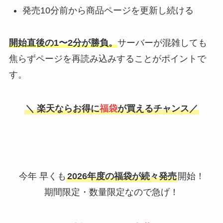
発売10分前から商品ページを更新し続ける
開始直後の1〜2分が勝負。
サーバーが混雑しても
焦らずページを再読み込みすることがポイントで
す。
＼ 楽天ならお得に
福袋
が買えるチャンス／
今年 早くも
2026年度の福袋が続々発売
開始！
期間限定・数量限定なので急げ！