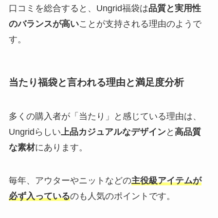
口コミを総合すると、Ungrid福袋は
品質と実用性
のバランスが高い
ことが支持される理由のようで
す。
当たり福袋と言われる理由と満足度分析
多くの購入者が「当たり」と感じている理由は、
Ungridらしい
上品カジュアルなデザイン
と
高品質
な素材
にあります。
毎年、アウターやニットなどの
主役級アイテムが
必ず入っている
のも人気のポイントです。